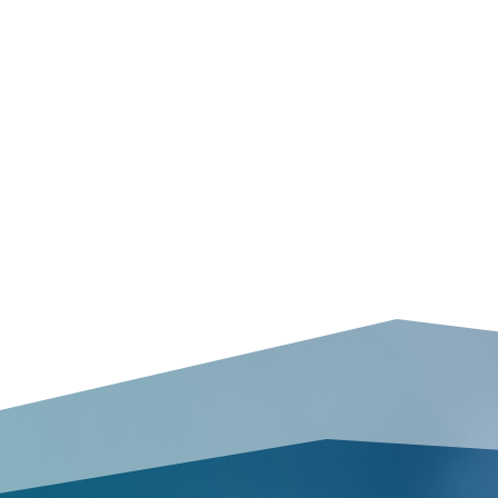
Nous pouvons ainsi offrir
d’éventuels risques mais 
Agence Détective Nord
,