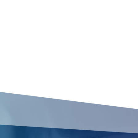
 une collecte d’informations stratégiques pour les entreprises, pré
également faciliter la récolte de preuves pour un divorce ou une ga
 au cœur du Nord!