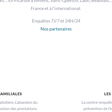
is… En Picardie à Amiens, Saint-Quentin, Laon, Beauvais… 
France et à l’international.
Enquêtes 7J/7 et 24H/24
Nos partenaires
 FAMILIALES
LES
adultère, L’abandon du
La contre-enquête 
évision des prestations
prévention de l’e