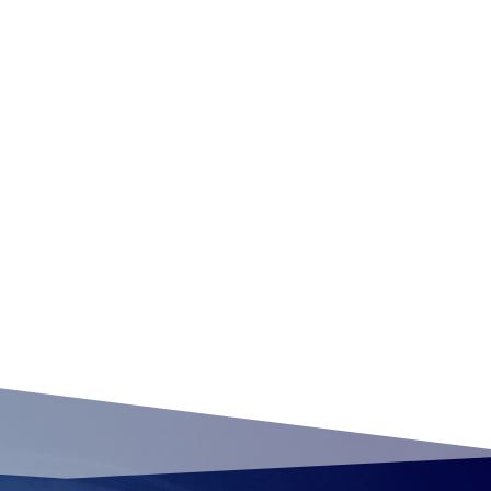
munir les sociétés
rde d’enfants.