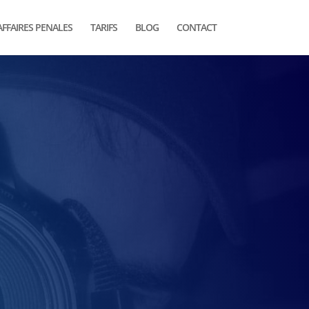
AFFAIRES PENALES
TARIFS
BLOG
CONTACT
ADN
INVESTIGATION
+339 72 44 79 52
contact@detective-nord.fr
Lille
Amiens
La Pévèle, Douai,
Valenciennes