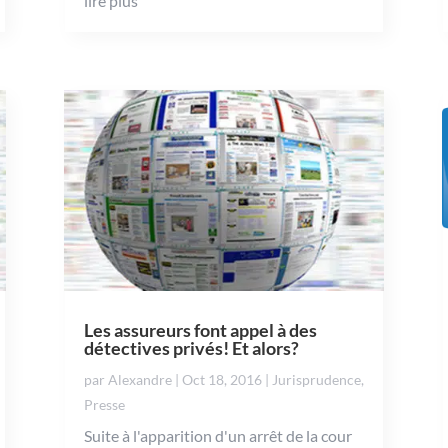
lire plus
Les assureurs font appel à des
détectives privés! Et alors?
par
Alexandre
|
Oct 18, 2016
|
Jurisprudence
,
Presse
Suite à l'apparition d'un arrêt de la cour