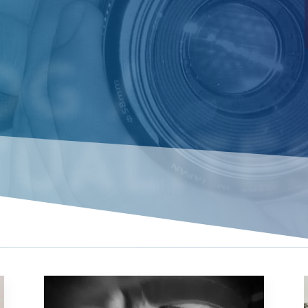
G /
UALITÉ