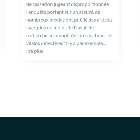
de cassation jugeant disproportionnée
l'enquête portant sur un assuré, de
nombreux médias ont publié des articles
avec plus ou moins de travail de
recherche en amont. Assurés victimes et
vilains détectives? Il y a par exemple...
lire plus