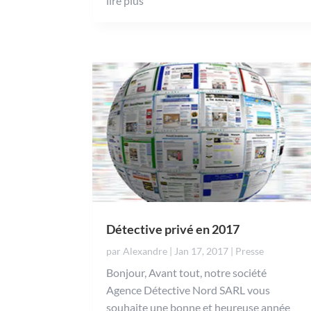
lire plus
Détective privé en 2017
par
Alexandre
|
Jan 17, 2017
|
Presse
Bonjour, Avant tout, notre société
Agence Détective Nord SARL vous
souhaite une bonne et heureuse année